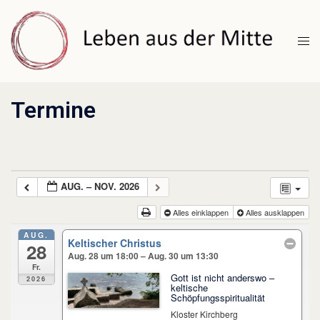
Zum
Inhalt
Men
springen
umsc
Termine
AUG. – NOV. 2026
Alles einklappen
Alles ausklappen
AUG.
Keltischer Christus
28
Aug. 28 um 18:00 – Aug. 30 um 13:30
Fr.
Gott ist nicht anderswo –
2026
keltische
Schöpfungsspiritualität
Kloster Kirchberg