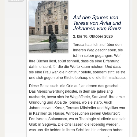
Kastilien
Auf den Spuren von
Teresa von Ávila und
Johannes vom Kreuz
2. bis 10. Oktober 2026
Teresa hat nicht nur über den
inneren Weg geschrieben, sie
ist ihn selber gegangen. Wer
ihre Bücher liest, spürt schnell, dass da eine Erfahrung
dahintersteht, für die die Worte kaum reichen. Und dass
sie eine Frau war, die nicht nur betete, sondern stritt, reiste
und sich gegen eine Kirche behauptete, die ihr misstraute.
Diese Reise sucht die Orte auf, an denen das geschah.
Das Menschwerdungskloster, in dem sie jahrelang
ausharrte, bevor sich ihr Weg öffnete, San José, ihre erste
Gründung und Alba de Tormes, wo sie starb. Auch
Johannes vom Kreuz, Teresas Mitstreiter und Mystiker war
in Kastilien zu Hause. Wir besuchen seinen Geburtsort
Fontiveros, Salamanca, wo er Theologie studierte und sein
Grab in Segovia. Die Orte lassen die lebendig werden,
was uns die beiden in ihren Schriften hinterlassen haben.