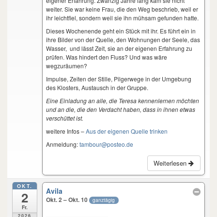
eigener Erfahrung. Zwanzig Jahre lang kam sie nicht
weiter. Sie war keine Frau, die den Weg beschrieb, weil er
ihr leichtfiel, sondern weil sie ihn mühsam gefunden hatte.
Dieses Wochenende geht ein Stück mit ihr. Es führt ein in
ihre Bilder von der Quelle, den Wohnungen der Seele, das
Wasser, und lässt Zeit, sie an der eigenen Erfahrung zu
prüfen. Was hindert den Fluss? Und was wäre
wegzuräumen?
Impulse, Zeiten der Stille, Pilgerwege in der Umgebung
des Klosters, Austausch in der Gruppe.
Eine Einladung an alle, die Teresa kennenlernen möchten
und an die, die den Verdacht haben, dass in ihnen etwas
verschüttet ist.
weitere Infos –
Aus der eigenen Quelle trinken
Anmeldung:
tambour@posteo.de
Weiterlesen
OKT.
Avila
2
Okt. 2 – Okt. 10
ganztägig
Fr.
2026