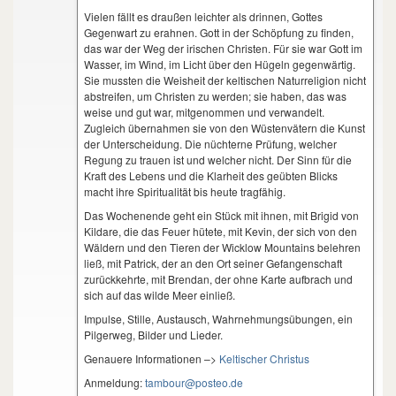
Vielen fällt es draußen leichter als drinnen, Gottes
Gegenwart zu erahnen. Gott in der Schöpfung zu finden,
das war der Weg der irischen Christen. Für sie war Gott im
Wasser, im Wind, im Licht über den Hügeln gegenwärtig.
Sie mussten die Weisheit der keltischen Naturreligion nicht
abstreifen, um Christen zu werden; sie haben, das was
weise und gut war, mitgenommen und verwandelt.
Zugleich übernahmen sie von den Wüstenvätern die Kunst
der Unterscheidung. Die nüchterne Prüfung, welcher
Regung zu trauen ist und welcher nicht. Der Sinn für die
Kraft des Lebens und die Klarheit des geübten Blicks
macht ihre Spiritualität bis heute tragfähig.
Das Wochenende geht ein Stück mit ihnen, mit Brigid von
Kildare, die das Feuer hütete, mit Kevin, der sich von den
Wäldern und den Tieren der Wicklow Mountains belehren
ließ, mit Patrick, der an den Ort seiner Gefangenschaft
zurückkehrte, mit Brendan, der ohne Karte aufbrach und
sich auf das wilde Meer einließ.
Impulse, Stille, Austausch, Wahrnehmungsübungen, ein
Pilgerweg, Bilder und Lieder.
Genauere Informationen –>
Keltischer Christus
Anmeldung:
tambour@posteo.de